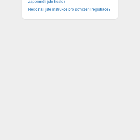
Zapomněli jste heslo?
Nedostali jste instrukce pro potvrzení registrace?