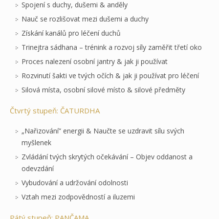
Spojení s duchy, dušemi & anděly
Nauč se rozlišovat mezi dušemi a duchy
Získání kanálů pro léčení duchů
Trinejtra sádhana – trénink a rozvoj síly zaměřit třetí oko
Proces nalezení osobní jantry & jak ji používat
Rozvinutí šakti ve tvých očích & jak ji používat pro léčení
Silová místa, osobní silové místo & silové předměty
Čtvrtý stupeň: ČATURDHA
„Nařizování” energii & Naučte se uzdravit sílu svých
myšlenek
Zvládání tvých skrytých očekávání – Objev oddanost a
odevzdání
Vybudování a udržování odolnosti
Vztah mezi zodpovědností a iluzemi
Pátý stupeň: PANČAMA