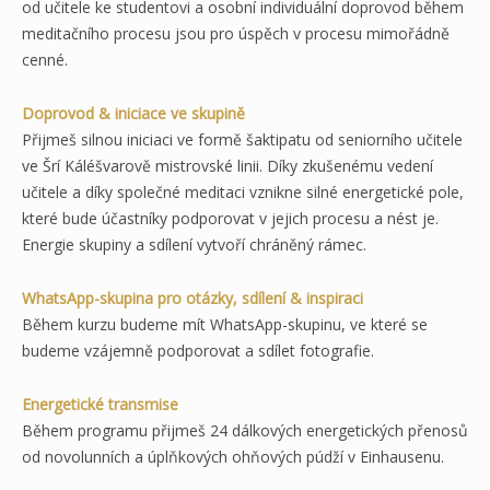
od učitele ke studentovi a osobní individuální doprovod během
meditačního procesu jsou pro úspěch v procesu mimořádně
cenné.
Doprovod & iniciace ve skupině
Přijmeš silnou iniciaci ve formě šaktipatu od seniorního učitele
ve Šrí Káléšvarově mistrovské linii. Díky zkušenému vedení
učitele a díky společné meditaci vznikne silné energetické pole,
které bude účastníky podporovat v jejich procesu a nést je.
Energie skupiny a sdílení vytvoří chráněný rámec.
WhatsApp-skupina pro otázky, sdílení & inspiraci
Během kurzu budeme mít WhatsApp-skupinu, ve které se
budeme vzájemně podporovat a sdílet fotografie.
Energetické transmise
Během programu přijmeš 24 dálkových energetických přenosů
od novolunních a úplňkových ohňových púdží v Einhausenu.