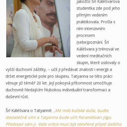
jakožto Šrí Káléšvarova
studentka zde pod jeho
přímým vedením
praktikovala. Prošla s
ním intenzivním
procesem
(sebe)poznání. Šrí
Káléšvara ji trénoval ve
vedení meditačních
skupin, které usilovaly o
vyšší duchovní zážitky, – učil ji předávat znalosti i energii a
držet energetické pole pro skupinu. Tatyanna se této práci
věnuje již téměř 20 let. Její pokojná přítomnost umožňuje
duchovně hledajícím hlubokou individuální transformaci a
duševní růst.
Šrí Káléšvara o Tatyanně:
„Mé milé božské duše, buďte
dostatečně silní a Tatyanna bude učit Paraméšvari jógu.
Představí vám ji. Vaše srdce musí být otevřené přijetí dalšího