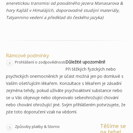
eneretickou transmisi od posvátného jezera Manasarova &
hory Kajláš v Himalájích, doporovodné studijní materiály,
Tatyannino vedení a předklad do českého jazyka)
Rámcové podmínky
Důležité upozornění!
Prohlášení o zodpovědnosti
Při těžkých fyzických nebo
psychických onemocněních je účast možná jen po domluvě s
Vaším ošetřujícím lékařem. Konzultace s lékařem je zásadní
zejména tehdy, pokud užíváte psychoaktivní substance nebo
se u Vás objevuje nebo objevovalo sebeohrožující chování
nebo chování ohrožující jiné. Svým přihlášením potvrzujete, že
jste toto doporučení vzali na vědomí.
Těšíme se
Způsoby platby & Storno
na tebe!