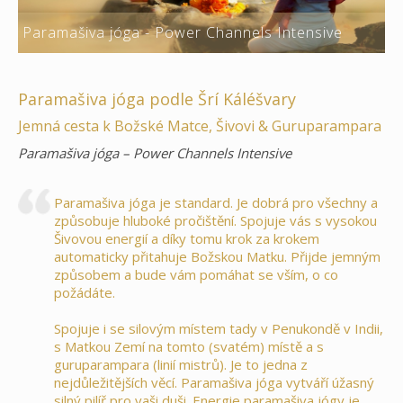
Paramašiva jóga - Power Channels Intensive
Paramašiva jóga podle Šrí Káléšvary
Jemná cesta k Božské Matce, Šivovi & Guruparampara
Paramašiva jóga – Power Channels Intensive
Paramašiva jóga je standard. Je dobrá pro všechny a
způsobuje hluboké pročištění. Spojuje vás s vysokou
Šivovou energií a díky tomu krok za krokem
automaticky přitahuje Božskou Matku. Přijde jemným
způsobem a bude vám pomáhat se vším, o co
požádáte.
Spojuje i se silovým místem tady v Penukondě v Indii,
s Matkou Zemí na tomto (svatém) místě a s
guruparampara (linií mistrů). Je to jedna z
nejdůležitějších věcí. Paramašiva jóga vytváří úžasný
silný pilíř pro vaši duši. Energie paramašiva jógy je