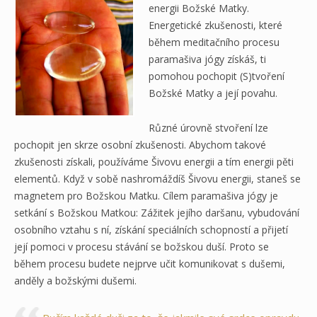
energii Božské Matky.
Energetické zkušenosti, které
během meditačního procesu
paramašiva jógy získáš, ti
pomohou pochopit (S)tvoření
Božské Matky a její povahu.
Různé úrovně stvoření lze
pochopit jen skrze osobní zkušenosti. Abychom takové
zkušenosti získali, používáme Šivovu energii a tím energii pěti
elementů. Když v sobě nashromáždíš Šivovu energii, staneš se
magnetem pro Božskou Matku. Cílem paramašiva jógy je
setkání s Božskou Matkou: Zážitek jejího daršanu, vybudování
osobního vztahu s ní, získání speciálních schopností a přijetí
její pomoci v procesu stávání se božskou duší. Proto se
během procesu budete nejprve učit komunikovat s dušemi,
anděly a božskými dušemi.