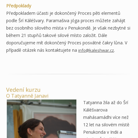
Předpoklady
Předpokladem účasti je dokončený Proces pěti elementů
podle Šrí Káléšvary. Paramašiva jóga proces můžete zahájit
bez osobního silového místa v Penukondě. Je však nezbytné si
během 21 stupňů takové silové místo založit. Dále
doporučujeme mít dokončený Proces posvátné čakry lůna. V
případě otázek nás kontaktujete na
.
info@kaleshwar.cz
Vedení kurzu
O Tatyanně Janavi
Tatyanna žila až do Šrí
Káléšvarova
mahásamádhi více než
12 let na silovém místě
Penukonda v Indii a