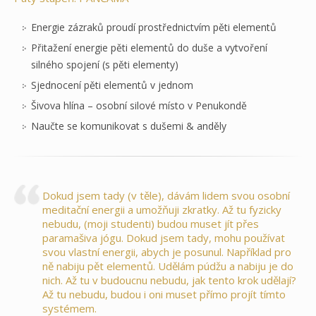
Energie zázraků proudí prostřednictvím pěti elementů
Přitažení energie pěti elementů do duše a vytvoření
silného spojení (s pěti elementy)
Sjednocení pěti elementů v jednom
Šivova hlína – osobní silové místo v Penukondě
Naučte se komunikovat s dušemi & anděly
Dokud jsem tady (v těle), dávám lidem svou osobní
meditační energii a umožňuji zkratky. Až tu fyzicky
nebudu, (moji studenti) budou muset jít přes
paramašiva jógu. Dokud jsem tady, mohu používat
svou vlastní energii, abych je posunul. Například pro
ně nabiju pět elementů. Udělám púdžu a nabiju je do
nich. Až tu v budoucnu nebudu, jak tento krok udělají?
Až tu nebudu, budou i oni muset přímo projít tímto
systémem.