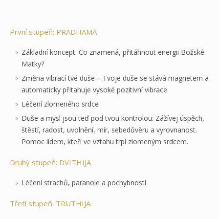
První stupeň: PRADHAMA
Základní koncept: Co znamená, přitáhnout energii Božské
Matky?
Změna vibrací tvé duše – Tvoje duše se stává magnetem a
automaticky přitahuje vysoké pozitivní vibrace
Léčení zlomeného srdce
Duše a mysl jsou teď pod tvou kontrolou: Zážívej úspěch,
štěstí, radost, uvolnění, mír, sebedůvěru a vyrovnanost.
Pomoc lidem, kteří ve vztahu trpí zlomeným srdcem.
Druhý stupeň: DVITHIJA
Léčení strachů, paranoie a pochybností
Třetí stupeň: TRUTHIJA