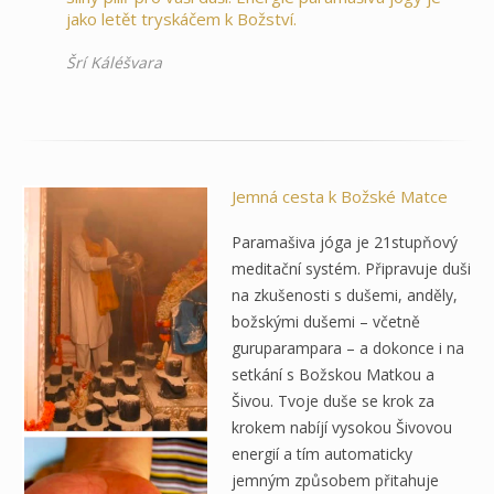
jako letět tryskáčem k Božství.
Šrí Káléšvara
Jemná cesta k Božské Matce
Paramašiva jóga je 21stupňový
meditační systém. Připravuje duši
na zkušenosti s dušemi, anděly,
božskými dušemi – včetně
guruparampara – a dokonce i na
setkání s Božskou Matkou a
Šivou. Tvoje duše se krok za
krokem nabíjí vysokou Šivovou
energií a tím automaticky
jemným způsobem přitahuje