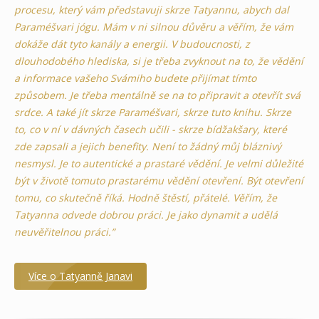
procesu, který vám představuji skrze Tatyannu, abych dal
Paraméšvari jógu. Mám v ni silnou důvěru a věřím, že vám
dokáže dát tyto kanály a energii. V budoucnosti, z
dlouhodobého hlediska, si je třeba zvyknout na to, že vědění
a informace vašeho Svámiho budete přijímat tímto
způsobem. Je třeba mentálně se na to připravit a otevřít svá
srdce. A také jít skrze Paraméšvari, skrze tuto knihu. Skrze
to, co v ní v dávných časech učili - skrze bídžakšary, které
zde zapsali a jejich benefity. Není to žádný můj bláznivý
nesmysl. Je to autentické a prastaré vědění. Je velmi důležité
být v životě tomuto prastarému vědění otevření. Být otevření
tomu, co skutečně říká. Hodně štěstí, přátelé. Věřím, že
Tatyanna odvede dobrou práci. Je jako dynamit a udělá
neuvěřitelnou práci.”
Více o Tatyanně Janavi