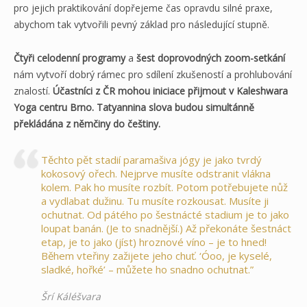
pro jejich praktikování dopřejeme čas opravdu silné praxe,
abychom tak vytvořili pevný základ pro následující stupně.
Čtyři celodenní programy
a
šest doprovodných zoom-setkání
nám vytvoří dobrý rámec pro sdílení zkušeností a prohlubování
znalostí.
Účastníci z ČR mohou iniciace přijmout v Kaleshwara
Yoga centru Brno. Tatyannina slova budou simultánně
překládána z němčiny do češtiny.
Těchto pět stadií paramašiva jógy je jako tvrdý
kokosový ořech. Nejprve musíte odstranit vlákna
kolem. Pak ho musíte rozbít. Potom potřebujete nůž
a vydlabat dužinu. Tu musíte rozkousat. Musíte ji
ochutnat. Od pátého po šestnácté stadium je to jako
loupat banán. (Je to snadnější.) Až překonáte šestnáct
etap, je to jako (jíst) hroznové víno – je to hned!
Během vteřiny zažijete jeho chuť. ‘Óoo, je kyselé,
sladké, hořké’ – můžete ho snadno ochutnat.”
Šrí Káléšvara