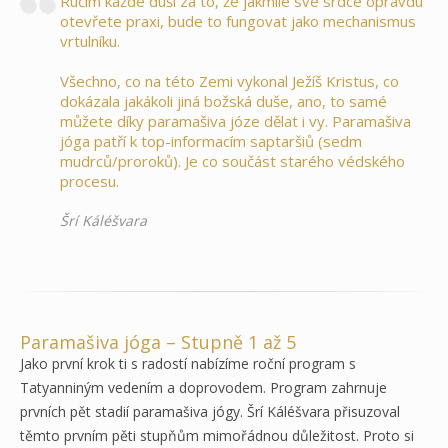
Ručím každé duši za to, že jakmile své srdce opravdu
otevřete praxi, bude to fungovat jako mechanismus
vrtulníku.
Všechno, co na této Zemi vykonal Ježíš Kristus, co
dokázala jakákoli jiná božská duše, ano, to samé
můžete díky paramašiva józe dělat i vy. Paramašiva
jóga patří k top-informacím saptaršiů (sedm
mudrců/proroků). Je co součást starého védského
procesu.
Šrí Káléšvara
Paramašiva jóga – Stupně 1 až 5
Jako první krok ti s radostí nabízíme roční program s
Tatyanniným vedením a doprovodem. Program zahrnuje
prvních pět stadií paramašiva jógy. Šrí Káléšvara přisuzoval
těmto prvním pěti stupňům mimořádnou důležitost. Proto si