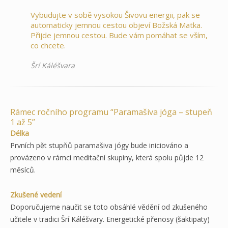
Vybudujte v sobě vysokou Šivovu energii, pak se
automaticky jemnou cestou objeví Božská Matka.
Přijde jemnou cestou. Bude vám pomáhat se vším,
co chcete.
Šrí Káléšvara
Rámec ročního programu “Paramašiva jóga – stupeň
1 až 5”
Délka
Prvních pět stupňů paramašiva jógy bude iniciováno a
provázeno v rámci meditační skupiny, která spolu půjde 12
měsíců.
Zkušené vedení
Doporučujeme naučit se toto obsáhlé vědění od zkušeného
učitele v tradici Šrí Káléšvary. Energetické přenosy (šaktipaty)