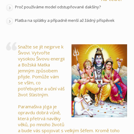
Proč používáme model odstupňované dakšíny?
Platba na splátky a případně menší až žádný příspěvek
Snažte se jít nejprve k
Šivovi. Vytvořte
vysokou Šivovu energii
a Božská Matka
jemným způsobem
přijde. Pomůže vám
se vším, co
potřebujete a učiní váš
život šťastným.
Paramašiva jóga je
opravdu dobrá vůně,
která přetrvá navěky
věků, po mnoho životů
a bude vás spojovat s velkým šéfem. Kromě toho