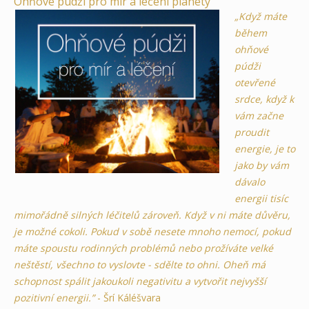
Ohňové púdži pro mír a léčení planety
„Když máte
během
ohňové
púdži
otevřené
srdce, když k
vám začne
proudit
energie, je to
jako by vám
dávalo
energii tisíc
mimořádně silných léčitelů zároveň. Když v ni máte důvěru,
je možné cokoli. Pokud v sobě nesete mnoho nemocí, pokud
máte spoustu rodinných problémů nebo prožíváte velké
neštěstí, všechno to vyslovte - sdělte to ohni. Oheň má
schopnost spálit jakoukoli negativitu a vytvořit nejvyšší
pozitivní energii.”
- Šrí Káléšvara