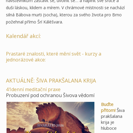
návštěvníkům zastavit se, uvolnit se… a naplnit své srdce a
duši láskou, klidem a mírem. V chrámové místnosti se nachází
silná Bábova murti (socha), kterou za svého života pro Brno
požehnal přímo Šrí Káléšvara.
Kalendář akcí:
Prastaré znalosti, které mění svět - kurzy a
jednorázové akce:
AKTUÁLNĚ: ŠIVA PRAKŠALANA KRIJA
41denní meditační praxe
Probuzení pod ochranou Šivova vědomí
Buďte
přitom!
Šiva
prakšalana
krija je
hluboce