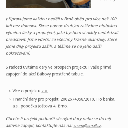
připravujeme každou neděli v Brně oběd pro více než 100
lidí bez domova. Skrze pomoc druhým zažíváme hlubokou
výměnu lásky a propojení, jaká bychom si nikdy nedokázali
představit. Jsme vděční za všechny krásné okamžiky, které
jsme díky projektu zažili, a těšíme se na jeho další
pokračování.
S radostí uvítáme dary ve prospěch projektu i vaše přímé
zapojení do akcí Bábovy prostřené tabule.
Více o projektu
ZDE
Finanční dary pro projekt: 2002674358/2010, Fio banka,
a.s., pobočka Joštova 4, Brno.
Chcete-li projekt podpořit věcnými dary nebo se do něj
aktivně zapojit, kontaktujte nás na:
.
snami@email.cz