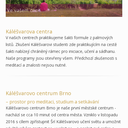
Ve vašem okolí
Káléšvarova centra
V našich centrech praktikujeme šakti formule z palmových
listů. Zkušení Káléšvarovi studenti zde praktikujícím na cestě
šakti nabízejí chráněný rámec pro iniciace, učení a sádhanu.
Naše programy jsou otevřeny všem. Předchozí zkušenosti s
meditací a znalosti nejsou nutné.
Káléšvarovo centrum Brno
– prostor pro meditaci, studium a setkávání
Káléšvarovo centrum Brno je naše první městské centrum -
nachází se cca 10 minut od centra města. Vzniklo v listopadu
2016 s cílem zpřístupnit Šrí Káléšvarovo učení světu a umožnit