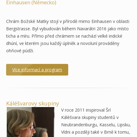
Einhausen (Německo)
Chrám Božské Matky stojí v přírodě mimo Einhausen v oblasti
Bergstrasse. Byl vybudován během Navarátri 2016 jako místo
ticha a míru. Přímo před chrámem se nachází velké indické
dhúní, ve kterém jsou každý úplněk a novoluní prováděny
ohňové púdži.
Více informací a program
Káléšvarovy skupiny
V roce 2011 inspiroval Šrí
Káléšvara skupiny studentů v
Neubrandenburgu, Kasselu, Lipsku,
Vídni a později také v Brně k tomu,