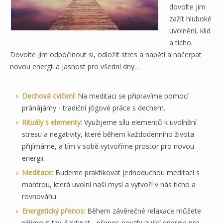
dovolte jim
zažít hluboké
uvolnění, klid
a ticho.
Dovolte jim odpočinout si, odložit stres a napětí a načerpat
novou energii a jasnost pro všední dny…
Dechová cvičení:
Na meditaci se připravíme pomocí
pránájámy - tradiční jógové práce s dechem.
Rituály s elementy:
Využijeme sílu elementů k uvolnění
stresu a negativity, které během každodenního života
přijímáme, a tím v sobě vytvoříme prostor pro novou
energii.
Meditace:
Budeme praktikovat jednoduchou meditaci s
mantrou, která uvolní naši mysl a vytvoří v nás ticho a
rovnováhu.
Energetický přenos:
Během závěrečné relaxace můžete
přijmout tzv. šaktipat - přenos povzbuzující energie pro