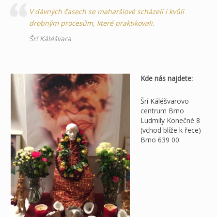
V dávných časech se maharšiové scházeli i kvůli
drobným procesům, které praktikovali.
Šrí Káléšvara
Kde nás najdete:
Šrí Káléšvarovo
centrum Brno
Ludmily Konečné 8
(vchod blíže k řece)
Brno 639 00