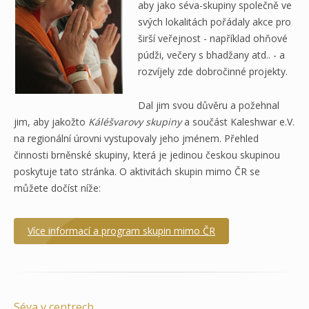
aby jako séva-skupiny společně ve
svých lokalitách pořádaly akce pro
širší veřejnost - například ohňové
púdži, večery s bhadžany atd.. - a
rozvíjely zde dobročinné projekty.
Dal jim svou důvěru a požehnal
jim, aby jakožto
Káléšvarovy skupiny
a součást Kaleshwar e.V.
na regionální úrovni vystupovaly jeho jménem. Přehled
činnosti brněnské skupiny, která je jedinou českou skupinou
poskytuje tato stránka. O aktivitách skupin mimo ČR se
můžete dočíst níže:
Více informací a program skupin mimo ČR
Séva v centrech