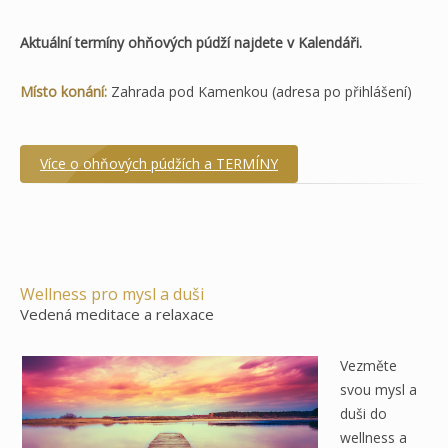
Aktuální termíny ohňových púdží najdete v Kalendáři.
Místo konání:
Zahrada pod Kamenkou (adresa po přihlášení)
Více o ohňových púdžích a TERMÍNY
Wellness pro mysl a duši
Vedená meditace a relaxace
Vezměte
svou mysl a
duši do
wellness a