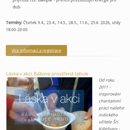
duši
Termíny:
Čtvrtek 9.4., 23.4., 14.5., 28.5., 11.6., 25.6. 2026, vždy
18:00-20:00
Více informací a registrace
Láska v akci: Bábova prostřená tabule
Od roku
2011 -
inspirováni
charitativní
prací našeho
indického
učitele Šrí
Káléšvary -