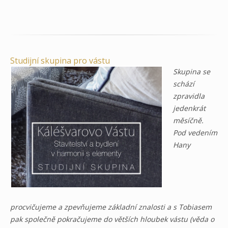
Studijní skupina pro vástu
Skupina se
schází
zpravidla
jedenkrát
měsíčně.
Pod vedením
Hany
procvičujeme a zpevňujeme základní znalosti a s Tobiasem
pak společně pokračujeme do větších hloubek vástu (věda o