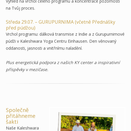
Výhled na vrchol celého programu a koncentrace pozornosti
na Tvůj proces.
Středa 29.07. – GURUPURNIMA (včetně Přednášky
před púdžou)
Vrchol programu: dálková transmise z Indie a z Gurupurnimové
púdži v Kaleshwara Yoga Centru Einhausen. Den věnovaný
oddanosti, jasnosti a vnitřnímu naladění.
Plus energetická podpora z našich KY center a inspirativní
příspěvky v mezičase.
Společně
přitáhneme
šakti
Naše Kaleshwara