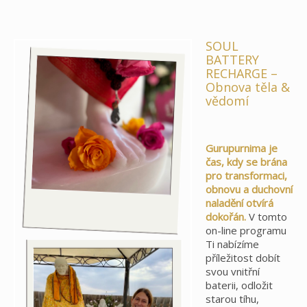
SOUL
BATTERY
RECHARGE –
Obnova těla &
vědomí
Gurupurnima je
čas, kdy se brána
pro transformaci,
obnovu a duchovní
naladění otvírá
dokořán.
V tomto
on-line programu
Ti nabízíme
příležitost dobít
svou vnitřní
baterii, odložit
starou tíhu,