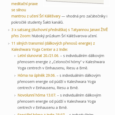
meditační praxe
se silnou
mantrou z učení Šrí Káléšvary
— vhodná pro začátečníky i
pokročilé studenty Šakti kanálů.
3 x satsang (duchovní přednáška) s Tatyannou Janavi ŽIVĚ
přes Zoom:
hluboký průzkum Šrí Káléšvarova učení.
11 silných transmisí (dálkových přenosů energie) z
Kaleshwara Yoga Center a z Indie:
Letní slunovrat 20./21.06.
– s individuálním dálkovým
přenosem energie z „Celonoční hómy“ v Kaleshwara
Yoga centrech v Einhausenu, Riesu a Brně.
Hóma na úplněk 29.06.
– s individuálním dálkovým
přenosem energie od púdží v Kaleshwara Yoga
centrech v Einhausenu, Riesu a Brně.
Novolunní hóma 13.07.
– s individuálním dálkovým
přenosem energie od púdží v Kaleshwara Yoga
centrech v Einhausenu a Brně.
Speciální hóma z Indie 23.07.
– s individuálním