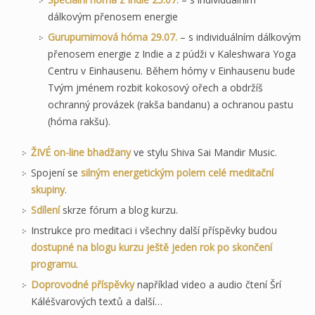
dálkovým přenosem energie
Gurupurnimová hóma 29.07.
– s individuálním dálkovým
přenosem energie z Indie a z púdži v Kaleshwara Yoga
Centru v Einhausenu. Během hómy v Einhausenu bude
Tvým jménem rozbit kokosový ořech a obdržíš
ochranný provázek (rakša bandanu) a ochranou pastu
(hóma rakšu).
ŽIVÉ on-line bhadžany
ve stylu Shiva Sai Mandir Music.
Spojení se
silným energetickým polem celé meditační
skupiny
.
Sdílení
skrze fórum a blog kurzu.
Instrukce pro meditaci i všechny další příspěvky budou
dostupné na blogu kurzu ještě jeden rok po skončení
programu
.
Doprovodné příspěvky
například video a audio čtení Šrí
Káléšvarových textů a další…