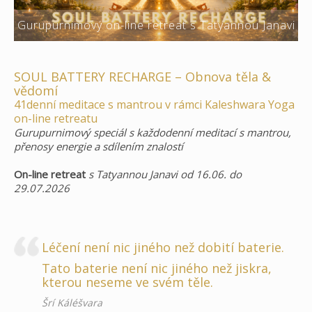
Gurupurnimový on-line retreat s Tatyannou Janavi
SOUL BATTERY RECHARGE – Obnova těla &
vědomí
41denní meditace s mantrou v rámci Kaleshwara Yoga
on-line retreatu
Gurupurnimový speciál s každodenní meditací s mantrou,
přenosy energie a sdílením znalostí
On-line retreat
s Tatyannou Janavi od 16.06. do
29.07.2026
Léčení není nic jiného než dobití baterie.
Tato baterie není nic jiného než jiskra,
kterou neseme ve svém těle.
Šrí Káléšvara