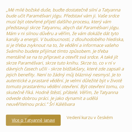
„Mé milé božské duše, buďte dostatečně silní a Tatyanna
bude učit Paraméšvari jógu. Představí vám ji. Vaše srdce
musí být otevřené přijetí dalšího procesu, který vám
představuji skrze Tatyannu, abych dal Paraméšvari jógu.
Mám v ni silnou důvěru a věřím, že vám dokáže dát tyto
kanály a energii. V budoucnosti, z dlouhodobého hlediska,
si je třeba zvyknout na to, že vědění a informace vašeho
Svámiho budete přijímat tímto způsobem. Je třeba
mentálně se na to připravit a otevřít svá srdce. A také jít
skrze Paraméšvari, skrze tuto knihu. Skrze to, co v ní v
dávných časech učili - skrze bídžakšary, které zde zapsali a
jejich benefity. Není to žádný můj bláznivý nesmysl. Je to
autentické a prastaré vědění. Je velmi důležité být v životě
tomuto prastarému vědění otevření. Být otevření tomu, co
skutečně říká. Hodně štěstí, přátelé. Věřím, že Tatyanna
odvede dobrou práci. Je jako dynamit a udělá
neuvěřitelnou práci.” Šrí Káléšvara
Vedení kurzu v českém
Více o Tatyanně Janavi