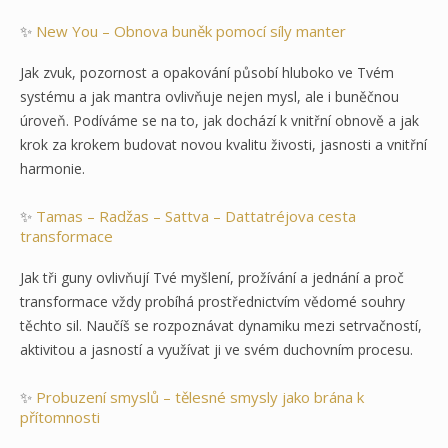
✨
New You – Obnova buněk pomocí síly manter
Jak zvuk, pozornost a opakování působí hluboko ve Tvém
systému a jak mantra ovlivňuje nejen mysl, ale i buněčnou
úroveň. Podíváme se na to, jak dochází k vnitřní obnově a jak
krok za krokem budovat novou kvalitu živosti, jasnosti a vnitřní
harmonie.
✨
Tamas – Radžas – Sattva – Dattatréjova cesta
transformace
Jak tři guny ovlivňují Tvé myšlení, prožívání a jednání a proč
transformace vždy probíhá prostřednictvím vědomé souhry
těchto sil. Naučíš se rozpoznávat dynamiku mezi setrvačností,
aktivitou a jasností a využívat ji ve svém duchovním procesu.
✨
Probuzení smyslů – tělesné smysly jako brána k
přítomnosti