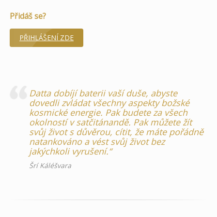
Přidáš se?
PŘIHLÁŠENÍ ZDE
Datta dobíjí baterii vaší duše, abyste
dovedli zvládat všechny aspekty božské
kosmické energie. Pak budete za všech
okolností v satčitánandě. Pak můžete žít
svůj život s důvěrou, cítit, že máte pořádně
natankováno a vést svůj život bez
jakýchkoli vyrušení.“
Šrí Káléšvara