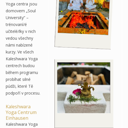
Yoga centra jsou
domovem „Soul
University” –
trénovaní/é
učitelé/lky v nich
vedou všechny
námi nabízené
kurzy. Ve všech
Kaleshwara Yoga
centrech budou
během programu
probíhat silné
púdži, které Tě
podpoří v procesu.
Kaleshwara
Yoga Centrum
Einhausen
Kaleshwara Yoga