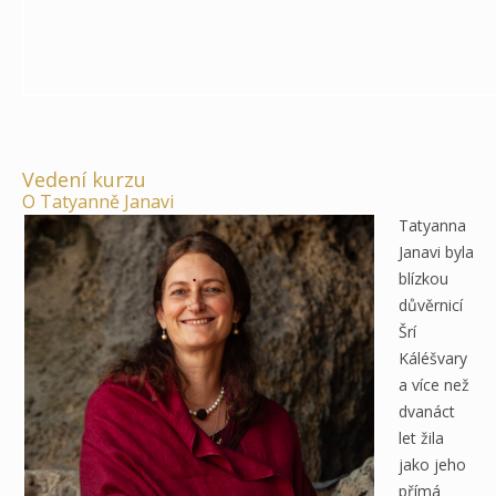
Vedení kurzu
O Tatyanně Janavi
Tatyanna
Janavi byla
blízkou
důvěrnicí
Šrí
Káléšvary
a více než
dvanáct
let žila
jako jeho
přímá