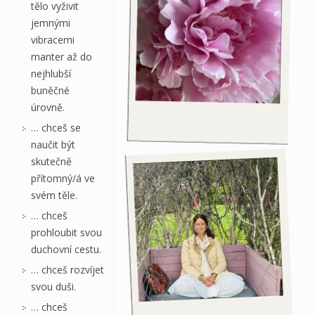
tělo vyživit
jemnými
vibracemi
manter až do
nejhlubší
buněčné
úrovně.
… chceš se
naučit být
skutečně
přítomný/á ve
svém těle.
… chceš
prohloubit svou
duchovní cestu.
… chceš rozvíjet
svou duši.
… chceš