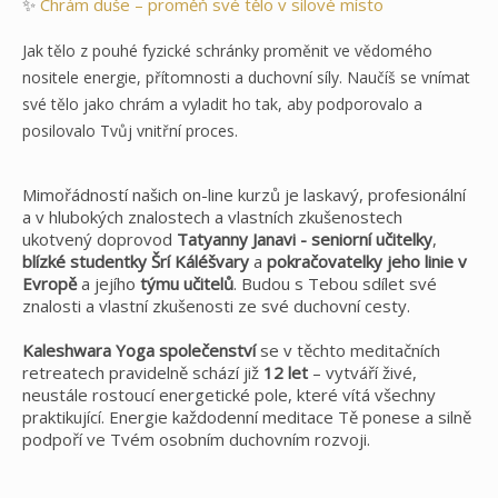
✨
Chrám duše – proměň své tělo v silové místo
Jak tělo z pouhé fyzické schránky proměnit ve vědomého
nositele energie, přítomnosti a duchovní síly. Naučíš se vnímat
své tělo jako chrám a vyladit ho tak, aby podporovalo a
posilovalo Tvůj vnitřní proces.
Mimořádností našich on-line kurzů je laskavý, profesionální
a v hlubokých znalostech a vlastních zkušenostech
ukotvený doprovod
Tatyanny Janavi - seniorní učitelky
,
blízké studentky Šrí Káléšvary
a
pokračovatelky jeho linie v
Evropě
a jejího
týmu učitelů
. Budou s Tebou sdílet své
znalosti a vlastní zkušenosti ze své duchovní cesty.
Kaleshwara Yoga společenství
se v těchto meditačních
retreatech pravidelně schází již
12 let
– vytváří živé,
neustále rostoucí energetické pole, které vítá všechny
praktikující. Energie každodenní meditace Tě ponese a silně
podpoří ve Tvém osobním duchovním rozvoji.