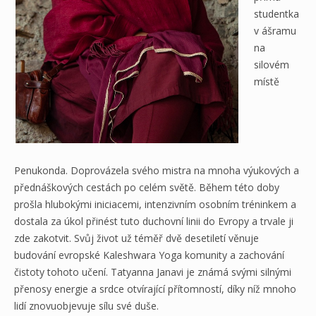
studentka
v ášramu
na
silovém
místě
Penukonda. Doprovázela svého mistra na mnoha výukových a
přednáškových cestách po celém světě. Během této doby
prošla hlubokými iniciacemi, intenzivním osobním tréninkem a
dostala za úkol přinést tuto duchovní linii do Evropy a trvale ji
zde zakotvit. Svůj život už téměř dvě desetiletí věnuje
budování evropské Kaleshwara Yoga komunity a zachování
čistoty tohoto učení. Tatyanna Janavi je známá svými silnými
přenosy energie a srdce otvírající přítomností, díky níž mnoho
lidí znovuobjevuje sílu své duše.