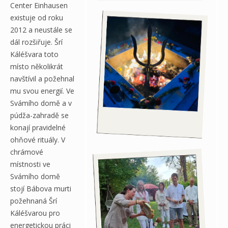
Center Einhausen
existuje od roku
2012 a neustále se
dál rozšiřuje. Šrí
Káléšvara toto
místo několikrát
navštívil a požehnal
mu svou energií. Ve
Svámího domě a v
púdža-zahradě se
konají pravidelné
ohňové rituály. V
chrámové
místnosti ve
Svámího domě
stojí Bábova murti
požehnaná Šrí
Káléšvarou pro
energetickou práci