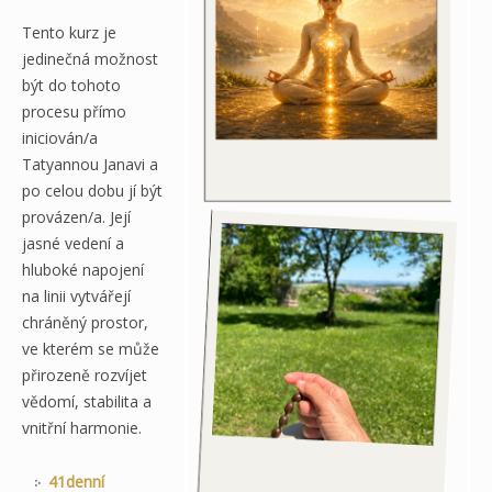
Tento kurz je
jedinečná možnost
být do tohoto
procesu přímo
iniciován/a
Tatyannou Janavi a
po celou dobu jí být
provázen/a. Její
jasné vedení a
hluboké napojení
na linii vytvářejí
chráněný prostor,
ve kterém se může
přirozeně rozvíjet
vědomí, stabilita a
vnitřní harmonie.
41denní