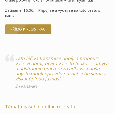
Začínáme: 16.06. – Připoj se a vydej se na tuto cestu s
námi.
PŘÍMO K REGISTRACI
Tato léčivá transmise dobíjí a probouzí
vaše vědomí, otvírá vaše třetí oko — omývá
a odstraňuje prach ze zrcadla vaší duše,
abyste mohli opravdu poznat sebe sama a
získat úplnou jasnost.”
Šrí Káléšvara
Témata našeho on-line retreatu