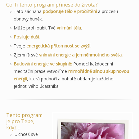
Co Ti tento program přinese do života?
Tato sádhana
podporuje tělo v pročištění
a procesu
obnovy buněk.
Může prohloubit Tvé
vnímání těla
.
Posiluje duši.
Tvoje
energetická přítomnost se zvýší.
Zjemníš své
vnímání energie a jemněhmotného světa.
Budování energie ve skupině:
Pomocí každodenní
meditační praxe vytvoříme
mimořádně silnou skupinovou
energii
, která podpoří a bohatě obdaruje každého
jednotlivého účastníka.
Tento program
je pro Tebe,
když …
… chceš své