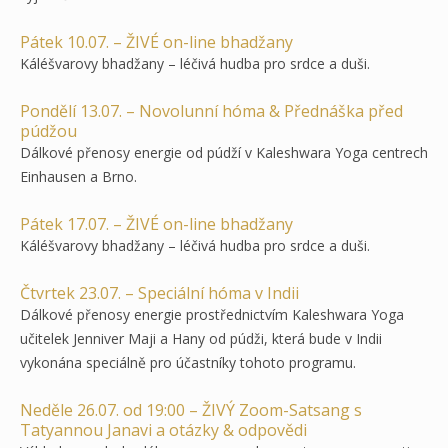
Pátek 10.07. – ŽIVÉ on-line bhadžany
Káléšvarovy bhadžany – léčivá hudba pro srdce a duši.
Pondělí 13.07. – Novolunní hóma & Přednáška před
púdžou
Dálkové přenosy energie od púdží v Kaleshwara Yoga centrech
Einhausen a Brno.
Pátek 17.07. – ŽIVÉ on-line bhadžany
Káléšvarovy bhadžany – léčivá hudba pro srdce a duši.
Čtvrtek 23.07. – Speciální hóma v Indii
Dálkové přenosy energie prostřednictvím Kaleshwara Yoga
učitelek Jenniver Maji a Hany od púdži, která bude v Indii
vykonána speciálně pro účastníky tohoto programu.
Neděle 26.07. od 19:00 – ŽIVÝ Zoom-Satsang s
Tatyannou Janavi a otázky & odpovědi