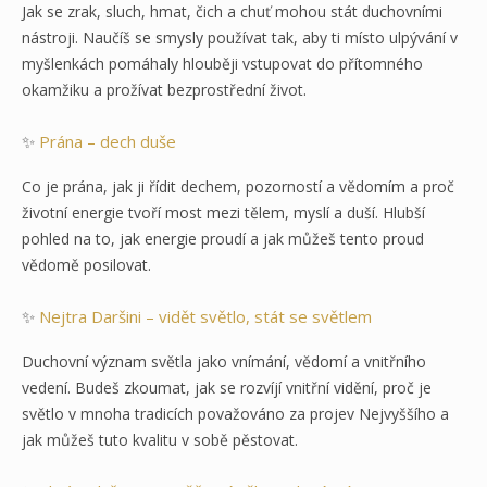
Jak se zrak, sluch, hmat, čich a chuť mohou stát duchovními
nástroji. Naučíš se smysly používat tak, aby ti místo ulpývání v
myšlenkách pomáhaly hlouběji vstupovat do přítomného
okamžiku a prožívat bezprostřední život.
✨
Prána – dech duše
Co je prána, jak ji řídit dechem, pozorností a vědomím a proč
životní energie tvoří most mezi tělem, myslí a duší. Hlubší
pohled na to, jak energie proudí a jak můžeš tento proud
vědomě posilovat.
✨
Nejtra Daršini – vidět světlo, stát se světlem
Duchovní význam světla jako vnímání, vědomí a vnitřního
vedení. Budeš zkoumat, jak se rozvíjí vnitřní vidění, proč je
světlo v mnoha tradicích považováno za projev Nejvyššího a
jak můžeš tuto kvalitu v sobě pěstovat.