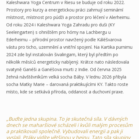
Kaleshwara Yoga Centrum v Riesu se buduje od roku 2022.
Prostory pro kurzy a energetickou práci zahrnují seminární
místnost, místnost pro púdži a prostor pro léčení v Alerheimu.
Od roku 2024 i Kaleshwara Yoga Zahradu pro duši (KY
Seelengarten) s ohništěm pro hómy na Lachbergu u
Ederheimu – přírodní prostor navržený podle Káléšvarova
vástu pro ticho, uzemnění a vnitřní spojení. Na Kartika purnimu
2024 zde byl instalován šivalingam, který byl předtím po
několik měsíců energeticky nabíjený. Krátce nato následovala
svatyně Ganéši a Ganéšova murti z Indie. Od června 2025
žehná návštěvníkům velká socha Báby. V lednu 2026 přibyla
socha Matky Marie – darovaná praktikujícími KY. Takto roste
místo, kde se setkává příroda, oddanost a duchovní praxe.
„Buďte jedna skupina. To je skutečná síla. V dávných
dnech se maharšiové scházeli i kvůli malým procesům
a praktikovali společně. Vybudovali energii a pak ji
vyslali. Ptáky vidíte většinou v hejnu. Tato síla skupiny