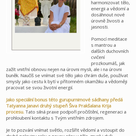
harmonizovat tělo,
energii a vědomí a
dosáhnout nové
úrovně živosti a
jasnosti.
Pomocí meditace
s mantrou a
dalších duchovních
cvičení
prozkoumáš, jak
zažít vnitřní obnovu nejen na úrovni mysli, ale i na úrovni
buněk. Naučíš se vnímat své tělo jako chrám duše, používat
smysly jako cestu k bytí v přítomném okamžiku a vědoměji
pracovat se svou životní energií.
Jako speciální bonus této gurupurnimové sádhany předá
Tatyanna Janavi druhý stupeň Šiva Prakšalana Krija
procesu.
Tato silná praxe podpoří pročištění, regeneraci a
prohloubení kontaktu s Tvým vnitřním zdrojem.
Je to pozvání vnímat světlo, rozšířit vědomí a vstoupit do
druhé poloviny roku s novou silou v těle, mysli i duši.