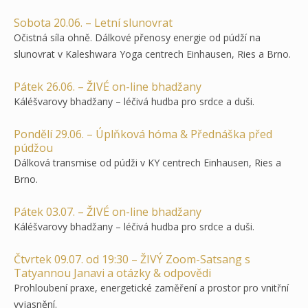
Sobota 20.06. – Letní slunovrat
Očistná síla ohně. Dálkové přenosy energie od púdží na
slunovrat v Kaleshwara Yoga centrech Einhausen, Ries a Brno.
Pátek 26.06. – ŽIVÉ on-line bhadžany
Káléšvarovy bhadžany – léčivá hudba pro srdce a duši.
Pondělí 29.06. – Úplňková hóma & Přednáška před
púdžou
Dálková transmise od púdži v KY centrech Einhausen, Ries a
Brno.
Pátek 03.07. – ŽIVÉ on-line bhadžany
Káléšvarovy bhadžany – léčivá hudba pro srdce a duši.
Čtvrtek 09.07. od 19:30 – ŽIVÝ Zoom-Satsang s
Tatyannou Janavi a otázky & odpovědi
Prohloubení praxe, energetické zaměření a prostor pro vnitřní
vyjasnění.