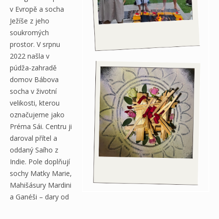
v Evropě a socha
Ježíše z jeho
soukromých
prostor. V srpnu
2022 našla v
púdža-zahradě
domov Bábova
socha v životní
velikosti, kterou
označujeme jako
Préma Sái. Centru ji
daroval přítel a
oddaný Saího z
Indie. Pole doplňují
sochy Matky Marie,
Mahišásury Mardini
a Ganéši – dary od