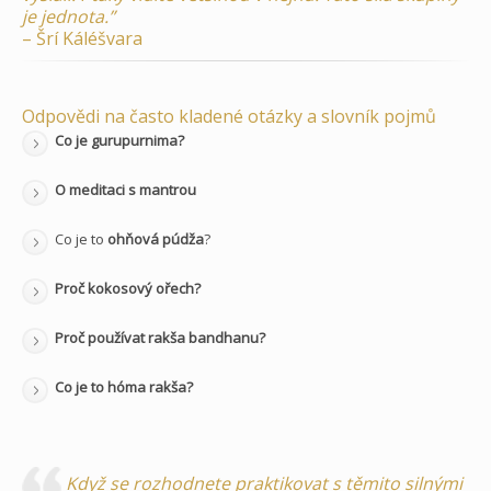
je jednota.”
– Šrí Káléšvara
Odpovědi na často kladené otázky a slovník pojmů
Co je gurupurnima?
O meditaci s mantrou
Co je to
ohňová púdža
?
Proč kokosový ořech?
Proč používat rakša bandhanu?
Co je to hóma rakša?
Když se rozhodnete praktikovat s těmito silnými