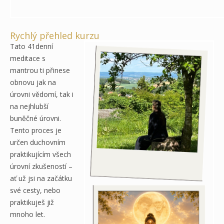
Rychlý přehled kurzu
Tato 41denní
meditace s
mantrou ti přinese
obnovu jak na
úrovni vědomí, tak i
na nejhlubší
buněčné úrovni.
Tento proces je
určen duchovním
praktikujícím všech
úrovní zkušeností –
ať už jsi na začátku
své cesty, nebo
praktikuješ již
mnoho let.