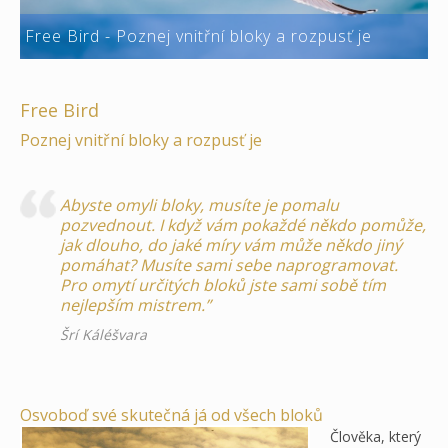
Free Bird - Poznej vnitřní bloky a rozpusť je
Free Bird
Poznej vnitřní bloky a rozpusť je
Abyste omyli bloky, musíte je pomalu
pozvednout. I když vám pokaždé někdo pomůže,
jak dlouho, do jaké míry vám může někdo jiný
pomáhat? Musíte sami sebe naprogramovat.
Pro omytí určitých bloků jste sami sobě tím
nejlepším mistrem.”
Šrí Káléšvara
Osvoboď své skutečná já od všech bloků
Člověka, který