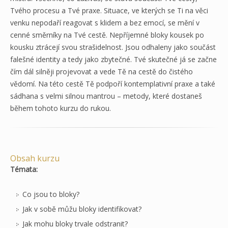
Tvého procesu a Tvé praxe. Situace, ve kterých se Ti na věci
venku nepodaří reagovat s klidem a bez emocí, se mění v
cenné směrníky na Tvé cestě. Nepříjemné bloky kousek po
kousku ztrácejí svou strašidelnost. Jsou odhaleny jako součást
falešné identity a tedy jako zbytečné. Tvé skutečné já se začne
čím dál silněji projevovat a vede Tě na cestě do čistého
vědomí. Na této cestě Tě podpoří kontemplativní praxe a také
sádhana s velmi silnou mantrou – metody, které dostaneš
během tohoto kurzu do rukou.
Obsah kurzu
Témata:
Co jsou to bloky?
Jak v sobě můžu bloky identifikovat?
Jak mohu bloky trvale odstranit?