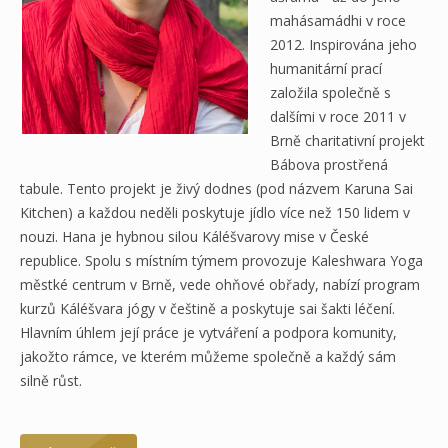
mahásamádhi v roce
2012. Inspirována jeho
humanitární prací
založila společně s
dalšími v roce 2011 v
Brně charitativní projekt
Bábova prostřená
tabule. Tento projekt je živý dodnes (pod názvem Karuna Sai
Kitchen) a každou neděli poskytuje jídlo více než 150 lidem v
nouzi. Hana je hybnou silou Káléšvarovy mise v České
republice. Spolu s místním týmem provozuje Kaleshwara Yoga
městké centrum v Brně, vede ohňové obřady, nabízí program
kurzů Káléšvara jógy v češtině a poskytuje sai šakti léčení.
Hlavním úhlem její práce je vytváření a podpora komunity,
jakožto rámce, ve kterém můžeme společně a každý sám
silně růst.