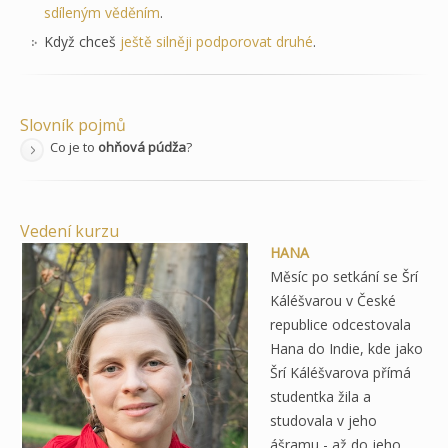
sdíleným věděním
.
Když chceš
ještě silněji podporovat druhé
.
Slovník pojmů
Co je to
ohňová púdža
?
Vedení kurzu
HANA
Měsíc po setkání se Šrí
Káléšvarou v České
republice odcestovala
Hana do Indie, kde jako
Šrí Káléšvarova přímá
studentka žila a
studovala v jeho
ášramu - až do jeho