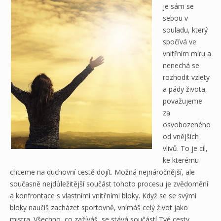
je sám se
sebou v
souladu, který
spočívá ve
vnitřním míru a
nenechá se
rozhodit vzlety
a pády života,
považujeme
za
osvobozeného
od vnějších
vlivů. To je cíl,
ke kterému
chceme na duchovní cestě dojít. Možná nejnáročnější, ale
současně nejdůležitější součást tohoto procesu je zvědomění
a konfrontace s vlastními vnitřními bloky. Když se se svými
bloky naučíš zacházet sportovně, vnímáš celý život jako
mistra. Všechno, co zažíváš, se stává součástí Tvé cesty,