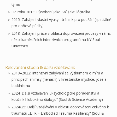
týmu
Od roku 2013: Působení jako Sáí šakti léčitelka
2015: Zahájení vlastní výuky - trénink pro pudžárí (speciálně
pro ohňové púdžy)
2018: Zahájení práce v oblasti doprovázení procesy v rámci
několikaměsíčních intenzivních programů na KY Soul
University
Relevantní studia & další vzdělávání:
2019–2022: Intenzivní zabývání se výzkumem o míru a
principech ahimsy (nenásilí) v křesťanské mystice, józe a
buddhismu
2024: Další vzdělávání „Psychologické poradenství a
koučink hlubokého dialogu“ (Soul & Science Academy)
2024/25: Další vzdělávání v oblasti doprovázení citlivého k
traumatu „ETR – Embodied Trauma Resiliency“ (Soul &