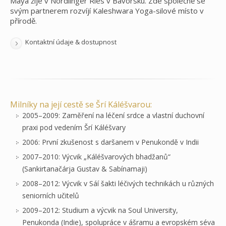
Maya žije v Nördlinger Ries v Bavorsku. Zde společně se
svým partnerem rozvíjí Kaleshwara Yoga-silové místo v
přírodě.
Kontaktní údaje & dostupnost
Milníky na její cestě se Šrí Káléšvarou:
2005–2009: Zaměření na léčení srdce a vlastní duchovní
praxi pod vedením Šrí Káléšvary
2006: První zkušenost s daršanem v Penukondě v Indii
2007–2010: Výcvik „Káléšvarových bhadžanů“
(Sankirtanačárja Gustav & Sabínamaji)
2008–2012: Výcvik v Sáí šakti léčivých technikách u různých
seniorních učitelů
2009–2012: Studium a výcvik na Soul University,
Penukonda (Indie), spolupráce v ášramu a evropském séva