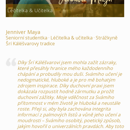
Léčitelka & Učitelka
Jenniver Maya
Seniorní studentka · Léčitelka & učitelka · Strážkyně
Šrí Káléšvarovy tradice
Díky Šrí Káléšvarovi jsem mohla zažít zázraky,
které přesáhly hranice mého každodenního
chápání a probudily mou duši. Svámiho učení je
nedogmatické, hluboké a je pro mě bohatým
zdrojem inspirace. Díky duchovní praxi jsem
dokázala rozpustit hodně zármutku a prožít
duchovní zážitky. Moje vděčnost za Svámiho
přítomnost v mém životě je hluboká a neustále
roste. Přeji si, aby byla zachována integrita
informací z palmových listů a vůně jeho učení a
moudrosti – Svámiho osobitý, poetický způsob,
jakým hovořil o univerzálních pravdách. Aby toto