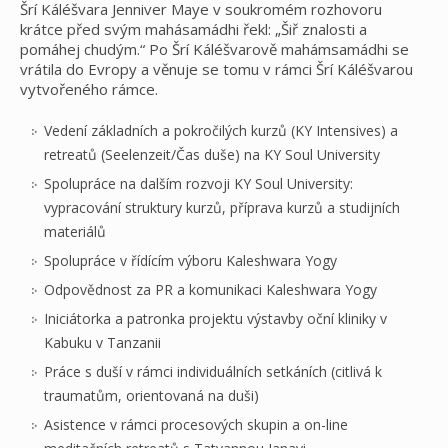
Šrí Káléšvara Jenniver Maye v soukromém rozhovoru
krátce před svým mahásamádhi řekl: „Šiř znalosti a
pomáhej chudým.“ Po Šrí Káléšvarově mahámsamádhi se
vrátila do Evropy a věnuje se tomu v rámci Šrí Káléšvarou
vytvořeného rámce.
Vedení základních a pokročilých kurzů (KY Intensives) a
retreatů (Seelenzeit/Čas duše) na KY Soul University
Spolupráce na dalším rozvoji KY Soul University:
vypracování struktury kurzů, příprava kurzů a studijních
materiálů
Spolupráce v řídícím výboru Kaleshwara Yogy
Odpovědnost za PR a komunikaci Kaleshwara Yogy
Iniciátorka a patronka projektu výstavby oční kliniky v
Kabuku v Tanzanii
Práce s duší v rámci individuálních setkáních (citlivá k
traumatům, orientovaná na duši)
Asistence v rámci procesových skupin a on-line