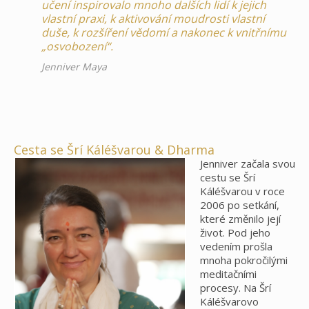
učení inspirovalo mnoho dalších lidí k jejich
vlastní praxi, k aktivování moudrosti vlastní
duše, k rozšíření vědomí a nakonec k vnitřnímu
„osvobození“.
Jenniver Maya
Cesta se Šrí Káléšvarou & Dharma
Jenniver začala svou
cestu se Šrí
Káléšvarou v roce
2006 po setkání,
které změnilo její
život. Pod jeho
vedením prošla
mnoha pokročilými
meditačními
procesy. Na Šrí
Káléšvarovo