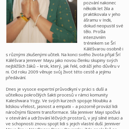
pozvání nakonec
několik let žila a
praktikovala v jeho
ášramu v Indii,
dokud neopustil své
tělo. Prošla
intenzivním
tréninkem se Šrí
Káléšvarou osobně i
s různými zkušenými učiteli. Na konci svého života přijal Šrí
Káléšvara Jenniver Mayu jako novou členku skupiny svých
nejbližších žáků – krok, který, jak řekl, odráží jeho důvěru v
ni. Od roku 2009 věnuje svůj život této cestě a jejímu
předávání.
Dnes je vysoce expertní průvodkyní v práci s duší a
učitelkou pokročilých šakti procesů v rámci komunity
Kaleshwara Yogy. Ve svých kurzech spojuje hloubku a
lidskou vřelost, jasnost a empatii – a pozorně provází lidi
náročnými fázemi transformace. Síla Jenniver Mayi spočívá
v otevírání a udržování léčivých prostorů, v její silné intuici a
ve schopnosti znovu spojit lidi s jejich vlastní duší. Jenniver