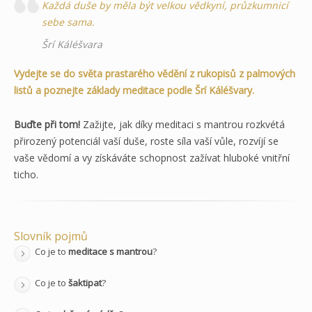
Každá duše by měla být velkou vědkyní, průzkumnicí
sebe sama.
Šrí Káléšvara
Vydejte se do světa prastarého vědění z rukopisů z palmových
listů a poznejte základy meditace podle Šrí Káléšvary.
Buďte při tom!
Zažijte, jak díky meditaci s mantrou rozkvétá
přirozený potenciál vaší duše, roste síla vaší vůle, rozvíjí se
vaše vědomí a vy získáváte schopnost zažívat hluboké vnitřní
ticho.
Slovník pojmů
Co je to
meditace s mantrou
?
Co je to
šaktipat
?