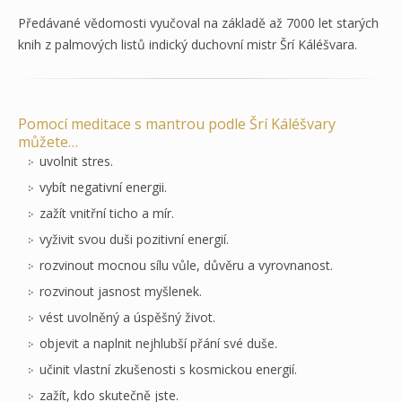
Předávané vědomosti vyučoval na základě až 7000 let starých
knih z palmových listů indický duchovní mistr Šrí Káléšvara.
Pomocí meditace s mantrou podle Šrí Káléšvary
můžete…
uvolnit stres.
vybít negativní energii.
zažít vnitřní ticho a mír.
vyživit svou duši pozitivní energií.
rozvinout mocnou sílu vůle, důvěru a vyrovnanost.
rozvinout jasnost myšlenek.
vést uvolněný a úspěšný život.
objevit a naplnit nejhlubší přání své duše.
učinit vlastní zkušenosti s kosmickou energií.
zažít, kdo skutečně jste.