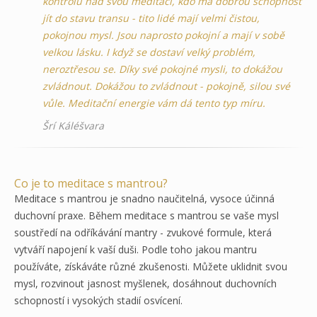
kontrolu nad svou meditací, kdo má dobrou schopnost
jít do stavu transu - tito lidé mají velmi čistou,
pokojnou mysl. Jsou naprosto pokojní a mají v sobě
velkou lásku. I když se dostaví velký problém,
neroztřesou se. Díky své pokojné mysli, to dokážou
zvládnout. Dokážou to zvládnout - pokojně, silou své
vůle. Meditační energie vám dá tento typ míru.
Šrí Káléšvara
Co je to meditace s mantrou?
Meditace s mantrou je snadno naučitelná, vysoce účinná
duchovní praxe. Během meditace s mantrou se vaše mysl
soustředí na odříkávání mantry - zvukové formule, která
vytváří napojení k vaší duši. Podle toho jakou mantru
používáte, získáváte různé zkušenosti. Můžete uklidnit svou
mysl, rozvinout jasnost myšlenek, dosáhnout duchovních
schopností i vysokých stadií osvícení.