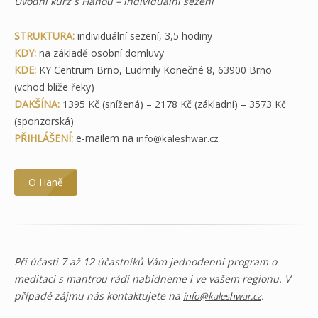
Úvodní kurz s Hanou – individuální sezení
STRUKTURA:
individuální sezení, 3,5 hodiny
KDY:
na základě osobní domluvy
KDE:
KY Centrum Brno, Ludmily Konečné 8, 63900 Brno
(vchod blíže řeky)
DAKŠÍNA:
1395 Kč (snížená) – 2178 Kč (základní) – 3573 Kč
(sponzorská)
PŘIHLÁŠENÍ:
e-mailem na
info@kaleshwar.cz
O Haně
Při účasti 7 až 12 účastníků Vám jednodenní program o
meditaci s mantrou rádi nabídneme i ve vašem regionu. V
případě zájmu nás kontaktujete na
.
info@kaleshwar.cz