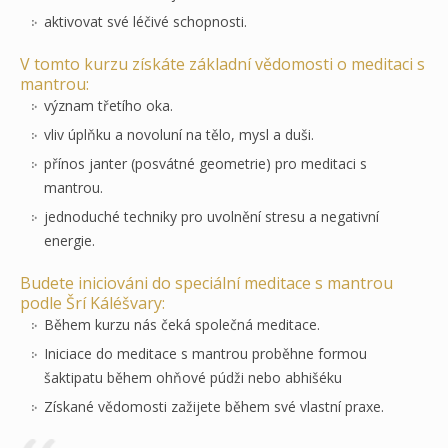
aktivovat své léčivé schopnosti.
V tomto kurzu získáte základní vědomosti o meditaci s
mantrou:
význam třetího oka.
vliv úplňku a novoluní na tělo, mysl a duši.
přínos janter (posvátné geometrie) pro meditaci s
mantrou.
jednoduché techniky pro uvolnění stresu a negativní
energie.
Budete iniciováni do speciální meditace s mantrou
podle Šrí Káléšvary:
Během kurzu nás čeká společná meditace.
Iniciace do meditace s mantrou proběhne formou
šaktipatu během ohňové púdži nebo abhišéku
Získané vědomosti zažijete během své vlastní praxe.