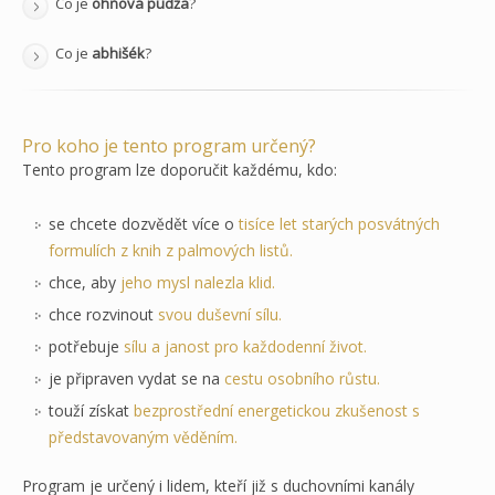
Co je
ohňová púdža
?
Co je
abhišék
?
Pro koho je tento program určený?
Tento program lze doporučit každému, kdo:
se chcete dozvědět více o
tisíce let starých posvátných
formulích z knih z palmových listů.
chce, aby
jeho mysl nalezla klid.
chce rozvinout
svou duševní sílu.
potřebuje
sílu a janost pro každodenní život.
je připraven vydat se na
cestu osobního růstu.
touží získat
bezprostřední energetickou zkušenost s
představovaným věděním.
Program je určený i lidem, kteří již s duchovními kanály