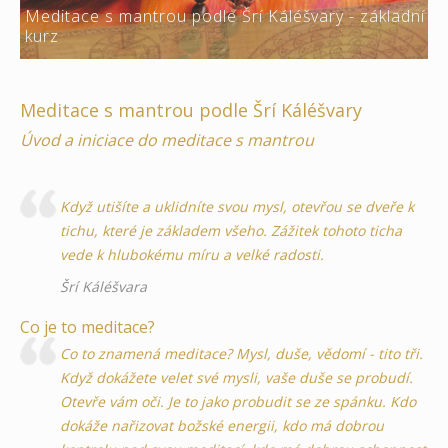
Meditace s mantrou podle Šrí Káléšvary - základní
kurz
Meditace s mantrou podle Šrí Káléšvary
Úvod a iniciace do meditace s mantrou
Když utišíte a uklidníte svou mysl, otevřou se dveře k
tichu, které je základem všeho. Zážitek tohoto ticha
vede k hlubokému míru a velké radosti.
Šrí Káléšvara
Co je to meditace?
Co to znamená meditace? Mysl, duše, vědomí - tito tři.
Když dokážete velet své mysli, vaše duše se probudí.
Otevře vám oči. Je to jako probudit se ze spánku. Kdo
dokáže nařizovat božské energii, kdo má dobrou