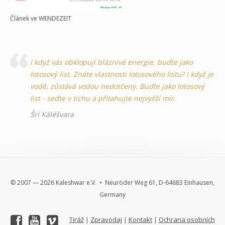
Článek ve WENDEZEIT
I když vás obklopují bláznivé energie, buďte jako
lotosový list. Znáte vlastnosti lotosového listu? I když je
vodě, zůstává vodou nedotčený. Buďte jako lotosový
list - seďte v tichu a přitahujte nejvyšší mír.
Šrí Káléšvara
© 2007 — 2026 Kaleshwar e.V. • Neuröder Weg 61, D-64683 Einhausen,
Germany
Tiráž
Zpravodaj
Kontakt
Ochrana osobních
|
|
|