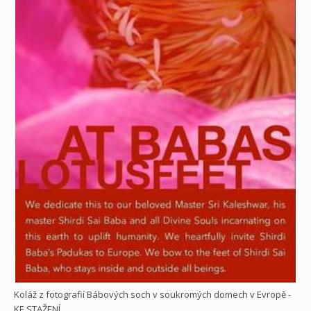
Koláž z fotografií Bábových soch v soukromých domech v Evropě -
KE STAŽENÍ