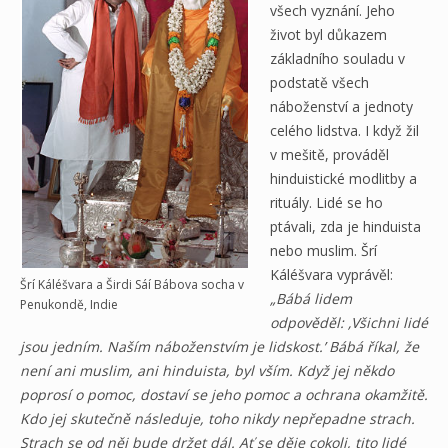
všech vyznání. Jeho
život byl důkazem
základního souladu v
podstatě všech
náboženství a jednoty
celého lidstva. I když žil
v mešitě, prováděl
hinduistické modlitby a
rituály. Lidé se ho
ptávali, zda je hinduista
nebo muslim. Šrí
Káléšvara vyprávěl:
Šrí Káléšvara a Širdi Sáí Bábova socha v
„Bábá lidem
Penukondě, Indie
odpověděl: ‚Všichni lidé
jsou jedním. Naším náboženstvím je lidskost.’ Bábá říkal, že
není ani muslim, ani hinduista, byl vším. Když jej někdo
poprosí o pomoc, dostaví se jeho pomoc a ochrana okamžitě.
Kdo jej skutečně následuje, toho nikdy nepřepadne strach.
Strach se od něj bude držet dál. Ať se děje cokoli, tito lidé