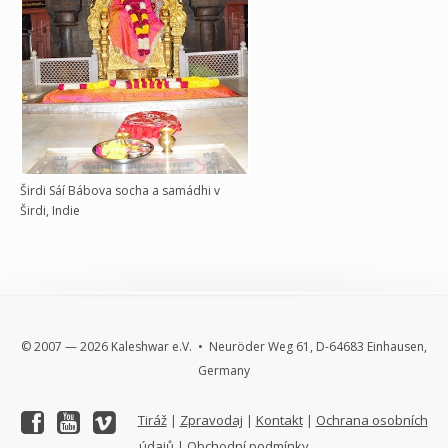
Širdi Sáí Bábova socha a samádhi v
Širdi, Indie
© 2007 — 2026 Kaleshwar e.V. • Neuröder Weg 61, D-64683 Einhausen,
Germany
Tiráž
Zpravodaj
Kontakt
Ochrana osobních
|
|
|
údajů
Obchodní podmínky
|