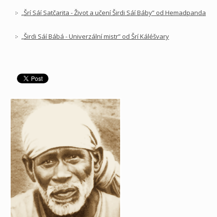
„Šrí Sáí Satčarita - Život a učení Širdi Sáí Báby” od Hemadpanda
„Širdi Sáí Bábá - Univerzální mistr” od Šrí Káléšvary