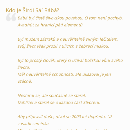
Kdo je Širdi Sáí Bábá?
Bábá byl čistě šivovskou povahou. O tom není pochyb.
Avadhút za hranicí pěti elementů.
Byl mužem zázraků a neuvěřitelně silným léčitelem,
svůj život však prožil v ulicích s žebrací miskou.
Byl to prostý člověk, který si užíval božskou vůni svého
života.
Měl neuvěřitelné schopnosti, ale ukazoval je jen
vzácně.
Nestaral se, ale současně se staral.
Dohlížel a staral se o každou část Stvoření.
Aby připravil duše, díval se 2000 let dopředu.
Už
zasadil semínka.