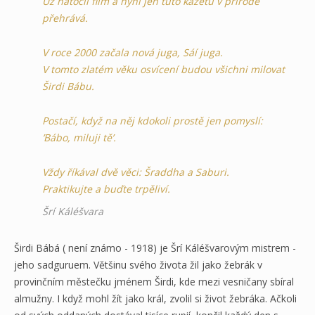
Už natočil film a nyní jen tuto kazetu v přírodě
přehrává.
V roce 2000 začala nová juga, Sáí juga.
V tomto zlatém věku osvícení budou všichni milovat
Širdi Bábu.
Postačí, když na něj kdokoli prostě jen pomyslí:
’Bábo, miluji tě’.
Vždy říkával dvě věci: Šraddha a Saburi.
Praktikujte a buďte trpěliví.
Šrí Káléšvara
Širdi Bábá ( není známo - 1918) je Šrí Káléšvarovým mistrem -
jeho sadguruem. Většinu svého života žil jako žebrák v
provinčním městečku jménem Širdi, kde mezi vesničany sbíral
almužny. I když mohl žít jako král, zvolil si život žebráka. Ačkoli