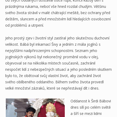
od svých oddaných dostával tisíce rupií, končil každý den s
prázdnýma rukama, neboť vše hned rozdal chudým. Většinu
svého života strávil v malé chátrající mešitě, bez ochrany před
deštěm, sluncem a před množstvím lidí hledajících osvobození
od problémů a utrpení.
Jeho prostý zjev i životní styl zastíral jeho skutečnou duchovní
velikost. Bábá byl inkarnací Šivy a jedním z mála jogínů s
nejvyššími nadpřirozenými schopnostmi. Seznam jeho
jogínských výkonů byl nekonečný: proměnil vodu v olej,
objevoval se na několika místech současně, zachránil
nespočet lidí z nebezpečných situací a jeho posledním skutkem
bylo to, že obětoval svůj vlastní život, aby zachránil život
svého oblíbeného oddaného. Během svého života provedl
velké množství zázraků, které se nepřestávají dít i dnes.
Oddanost k Širdi Bábovi
dnes sílí po celém světě
a šíří se mezi lidmi