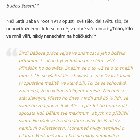
budou šťastní.”
Než Širdi Bábá v roce 1918 opustil své tělo, dal světu slib, že
odpoví každému, kdo se na něj v dobré víře obrátí:
„Toho, kdo
ve mně věří, nikdy nenechám na holičkách.‘ “
Širdi Bábova práce vejde ve známost a jeho božská
přítomnost začne být vnímána po celém světě.
Přináším ho do světa. Snažím se o to. Už se o to snažili
mnozí. On se však stále schovává a spí v Dvárakámaji
(v opuštěné mešitě, ve které žil). To, že se schovává,
znamená, že je velmi inteligentní mistr. Nechtěl se
stát slavným. Přesto ho dnes v Indii zná 85 % lidí. Ve
světě ho zná pouze 6 %. Ale za pár let ho bude znát
spousta lidí. Dělám své maximum, abych ho přiblížil
světu. Ne však ve formě náboženství. Ježíš nikdy
nemluvil o křesťanství. Mohamed nikdy nemluvil o
islámu. Venkatešvára a Krišna nikdy nemluvili o