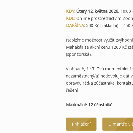
KDY:
Úterý 12. května 2026
, 19:00
KDE:
On-line prostřednictvím Zoo
DAKŠÍNA:
540 Kč (základní) – 450 
Nabízíme možnost využít zvýhodněný
Mahákálí za akční cenu 1260 Kč (zá
(sponzorská).
V případě, že Ti Tvá momentální živ
nezaměstnaný/á) nedovoluje dát vý
opravdu rád/a zúčastnil/a, kontakt
řešení.
Maximálně 12 účastníků
Přihlášení
O mantře 9 