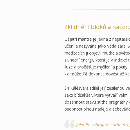
Zklidnění bloků a načer
Gájatrí mantra je jedna z nejstar
učení a nazývána jako Véda sara. 
meditacích ji objevil mudrc a svět
sluneční energii, která je v Indické
iluze a pročišťuje myšlení a pocity.
- a může Tě dokonce dovést až ke 
Šrí Káléšvara sdílel její zesílenou 
šakti bídžakšar, které vytváří velm
dosáhnout stavu stitha pregnáthy –
osobnost plnou naděje a sebevěd
Jakmile vyhrajete stitha pr