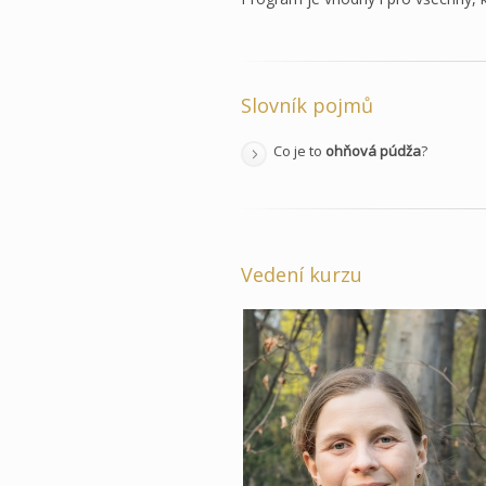
Slovník pojmů
Co je to
ohňová púdža
?
Vedení kurzu