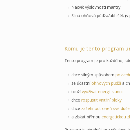
Nácvik výslovnosti mantry
Silná ohňová púdža/abhišék (v
Komu je tento program u
Tento program je pro každého, k
chce silným způsobem
pozvedn
se účastní
ohňových púdží
a ch
touží
využívat energii slunce
chce
rozpustit vnitřní bloky
chce
zažehnout oheň své duše
a získat přímou
energetickou z
Program je vhodný i pro všechny, kt