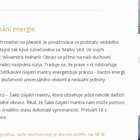
pání energie
ších manter na planetě. Je považována za podstatu védského
Stejně tak bývá označována za ‘Matku Véd’. Ve svých
ec Višvamitra Maharši. Obrací se přímo na naši duchovní
 tradici nazývána súrja. Traduje se, že praxe s ní odstraňuje
 Odříkávání Gájatrí mantry energetizuje pránou - životní energií
zkušenosti univerzálního vědomí a neduální jednoty.
verzi – Šakti Gájatri mantru, která obsahuje ještě několik dalších
i silné vibrace. Říkal, že Šakti Gájatrí mantra nám může pomoci
 trvalého stavu dokonalé vyrovnanosti. Přetváří Tě v
omí.
egnáthu, vaše duchovnost je docela dobře, na 98 %