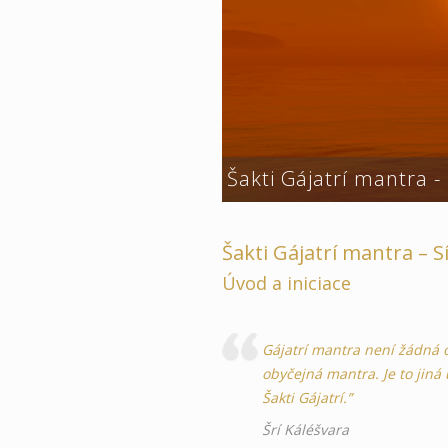
Šakti Gájatrí mantra - 
Šakti Gájatrí mantra – S
Úvod a iniciace
Gájatrí mantra není žádná o
obyčejná mantra. Je to jiná 
Šakti Gájatrí.”
Šrí Káléšvara