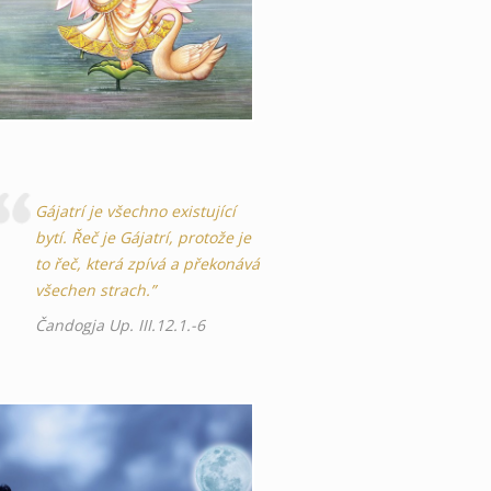
Gájatrí je všechno existující
bytí. Řeč je Gájatrí, protože je
to řeč, která zpívá a překonává
všechen strach.”
Čandogja Up. III.12.1.-6