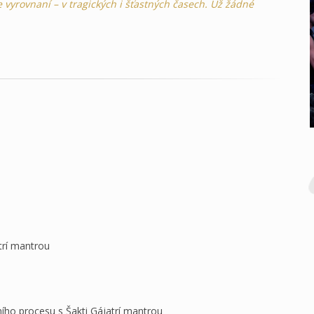
 vyrovnaní – v tragických i šťastných časech. Už žádné
trí mantrou
ího procesu s Šakti Gájatrí mantrou