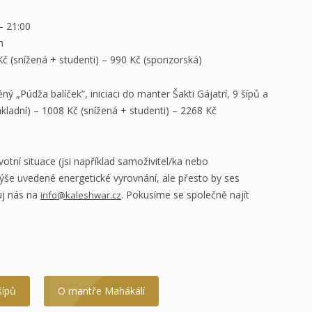
 – 21:00
m
Kč (snížená + studenti) – 990 Kč (sponzorská)
 „Púdža balíček”, iniciaci do manter Šakti Gájatrí, 9 šípů a
kladní) – 1008 Kč (snížená + studenti) – 2268 Kč
otní situace (jsi například samoživitel/ka nebo
še uvedené energetické vyrovnání, ale přesto by ses
uj nás na
. Pokusíme se společně najít
info@kaleshwar.cz
šípů
O mantře Mahákálí