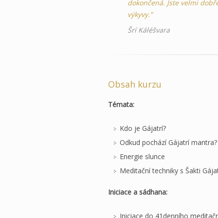
dokončená. Jste velmi dobře
výkyvy.”
Šrí Káléšvara
Obsah kurzu
Témata:
Kdo je Gájatrí?
Odkud pochází Gájatrí mantra?
Energie slunce
Meditační techniky s Šakti Gája
Iniciace a sádhana:
Iniciace do 41denního meditačn