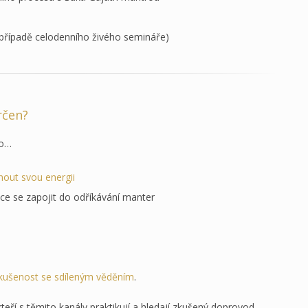
 případě celodenního živého semináře)
rčen?
do…
out svou energii
ce se zapojit do odříkávání manter
kušenost se sdíleným věděním
.
eří s těmito kanály praktikují a hledají zkušený doprovod.