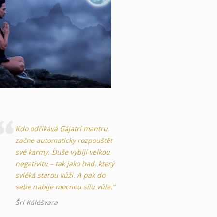
Kdo odříkává Gájatrí mantru,
začne automaticky rozpouštět
své karmy. Duše vybíjí velkou
negativitu – tak jako had, který
svléká starou kůži. A pak do
sebe nabije mocnou sílu vůle.”
Šrí Káléšvara