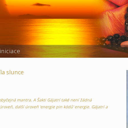
iniciace
íla slunce
byčejná mantra. A Šakti Gájatrí také není žádná
úroveň, další úroveň ‘energie pin kódů’ energie. Gájatrí a