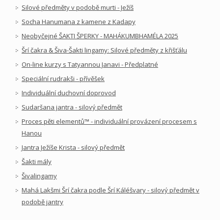
Silové předměty v podobě murti - Ježíš
Socha Hanumana z kamene z Kadapy
Neobyčejné ŠAKTI ŠPERKY - MAHÁKUMBHAMÉLA 2025
Šrí čakra & Šiva-Šakti lingamy: Silové předměty z křišťálu
On-line kurzy s Tatyannou Janavi - Předplatné
Speciální rudrakši - přívěšek
Individuální duchovní doprovod
Sudaršana jantra - silový předmět
Proces pěti elementů™ - individuální provázení procesem s
Hanou
Jantra Ježíše Krista - silový předmět
Šakti mály
Šivalingamy
Mahá Lakšmi Šrí čakra podle Šrí Káléšvary - silový předmět v
podobě jantry