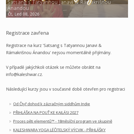
Satsang s Tatyannou Janavi & Rámakrišnou
Ánandou
Čt, Led 08, 2026
Registrace zavřena
Registrace na kurz 'Satsang s Tatyannou Janavi &
Rámakrišnou Ánandou' nejsou momentálně přijímány.
V případě jakýchkoli otázek se můžete obrátit na
info@kaleshwar.cz.
Následující kurzy jsou v současné době otevřen pro registraci
Od Čtyř dohod k zázračným siddhům Indie
PŘIHLÁŠKA NA POUŤ KE KAILÁSI 2027
Proces pěti elementů™ - 18měsíční program ve skupině
KALESHWARA YOGA LÉČITELSKÝ VÝCVIK - PŘIHLÁŠKY