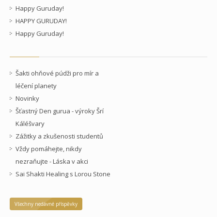
Happy Guruday!
HAPPY GURUDAY!
Happy Guruday!
Šakti ohňové púdži pro mír a
léčení planety
Novinky
Šťastný Den gurua - výroky Šrí
Káléšvary
Zážitky a zkušenosti studentů
Vždy pomáhejte, nikdy
nezraňujte - Láska v akci
Sai Shakti Healing s Lorou Stone
Všechny nedávné příspěvky